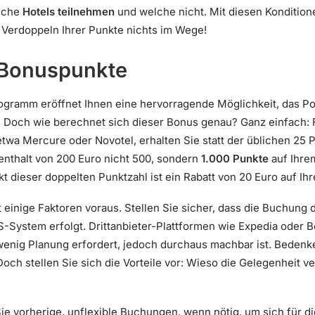
lche
Hotels teilnehmen
und welche nicht. Mit diesen Kondition
Verdoppeln Ihrer Punkte nichts im Wege!
 Bonuspunkte
rogramm eröffnet Ihnen eine hervorragende Möglichkeit, das Po
 Doch wie berechnet sich dieser Bonus genau? Ganz einfach:
twa Mercure oder Novotel, erhalten Sie statt der üblichen 25 P
enthalt von 200 Euro nicht 500, sondern
1.000 Punkte
auf Ihre
 dieser doppelten Punktzahl ist ein Rabatt von 20 Euro auf Ih
t einige Faktoren voraus. Stellen Sie sicher, dass die Buchung 
-System erfolgt. Drittanbieter-Plattformen wie Expedia oder 
enig Planung erfordert, jedoch durchaus machbar ist. Bedenke
 Doch stellen Sie sich die Vorteile vor: Wieso die Gelegenheit v
ie vorherige, unflexible Buchungen, wenn nötig, um sich für die