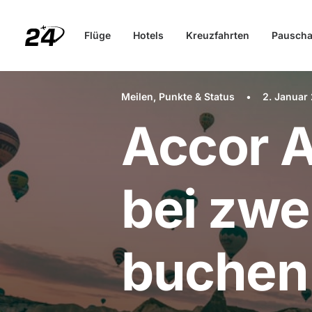
Flüge
Hotels
Kreuzfahrten
Pauscha
Meilen, Punkte & Status
•
2. Januar
Accor A
bei zwe
buchen