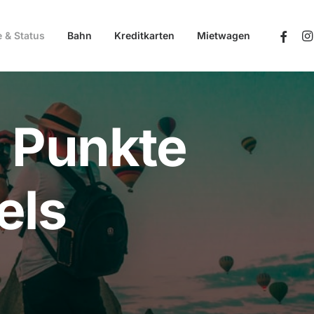
e & Status
Bahn
Kreditkarten
Mietwagen
 Punkte
els