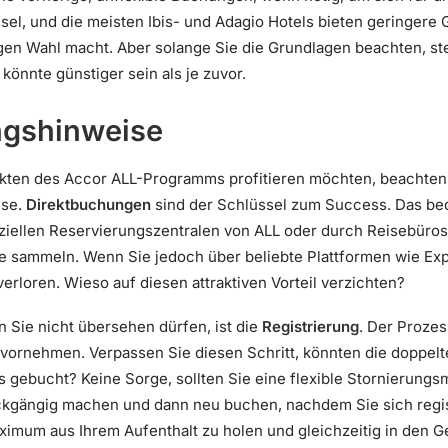
el, und die meisten Ibis- und Adagio Hotels bieten geringere 
igen Wahl macht. Aber solange Sie die Grundlagen beachten, s
könnte günstiger sein als je zuvor.
ngshinweise
kten des Accor ALL-Programms profitieren möchten, beachten 
ise.
Direktbuchungen
sind der Schlüssel zum Success. Das bed
iziellen Reservierungszentralen von ALL oder durch Reisebüros
 sammeln. Wenn Sie jedoch über beliebte Plattformen wie Ex
rloren. Wieso auf diesen attraktiven Vorteil verzichten?
n Sie nicht übersehen dürfen, ist die
Registrierung
. Der Proze
 vornehmen. Verpassen Sie diesen Schritt, könnten die doppel
s gebucht? Keine Sorge, sollten Sie eine flexible Stornierungs
ckgängig machen und dann neu buchen, nachdem Sie sich regist
ximum aus Ihrem Aufenthalt zu holen und gleichzeitig in den 