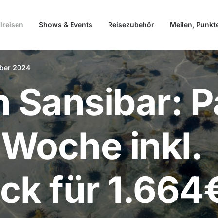
lreisen
Shows & Events
Reisezubehör
Meilen, Punkt
mber 2024
n Sansibar: P
1 Woche inkl.
ck für 1.664