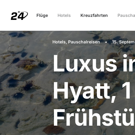
Flüge
Hotels
Kreuzfahrten
Pauscha
Hotels
,
Pauschalreisen
•
15. Septe
Luxus i
Hyatt, 
Frühstü