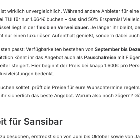
ist wirklich unvergleichlich. Während andere Anbieter für ein
ei TUI für nur 1.664€ buchen – das sind 50% Ersparnis! Vielleic
ssel liegt in der
flexiblen Verweildauer
. Je länger ihr bleibt, 
cht nur einen luxuriösen Aufenthalt genießt, sondern dabei au
sten passt: Verfügbarkeiten bestehen von
September bis Dez
ätzlich könnt ihr das Angebot auch als
Pauschalreise
mit Flügen
ter steigert. Hier beginnt der Preis bei knapp 1.600€ pro Pers
usivleistungen bedenkt.
 buchen solltet: prüft die Preise für eure Wunschtermine regelm
ihr sicherlich das beste Angebot. Warum also noch zögern? Gö
it für Sansibar
 zu besuchen, erstreckt sich von Juni bis Oktober sowie von J