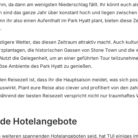
m, da dann am wenigsten Niederschlag fällt. Ihr könnt euch al
sind das ganze Jahr über konstant hoch und liegen zwischen 2
n ihr also einen Aufenthalt im Park Hyatt plant, bieten diese
.
stigere Wetter, das diesen Zeitraum attraktiv macht. Auch kultur
zplantagen, die historischen Gassen von Stone Town und die
utzt die Gelegenheit, um an einer geführten Tour teilzunehme
iöse Ambiente des Park Hyatt zu genießen.
len Reisezeit ist, dass ihr die Hauptsaison meidet, was sich posi
uswirkt. Plant eure Reise also clever und profitiert von den za
ährend der besten Reisezeit verspricht nicht nur traumhaftes 
de Hotelangebote
h weiteren spannenden Hotelangeboten seid, hat TUI einiges i