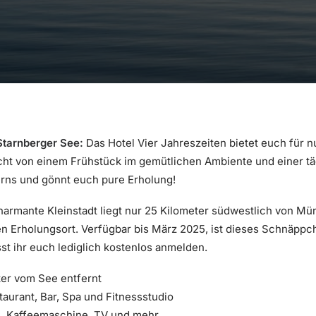
Starnberger See:
Das Hotel Vier Jahreszeiten bietet euch für n
ht von einem Frühstück im gemütlichen Ambiente und einer täg
rns und gönnt euch pure Erholung!
armante Kleinstadt liegt nur 25 Kilometer südwestlich von Mü
n Erholungsort. Verfügbar bis März 2025, ist dieses Schnäppch
t ihr euch lediglich kostenlos anmelden.
er vom See entfernt
aurant, Bar, Spa und Fitnessstudio
, Kaffeemaschine, TV und mehr