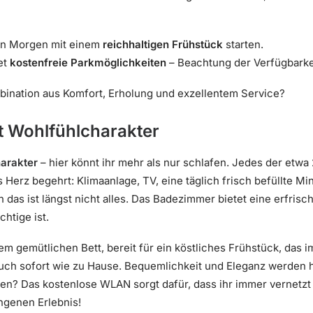
en Morgen mit einem
reichhaltigen Frühstück
starten.
et
kostenfreie Parkmöglichkeiten
– Beachtung der Verfügbarke
bination aus Komfort, Erholung und exzellentem Service?
 Wohlfühlcharakter
arakter
– hier könnt ihr mehr als nur schlafen. Jedes der et
as Herz begehrt: Klimaanlage, TV, eine täglich frisch befüllte M
h das ist längst nicht alles. Das Badezimmer bietet eine erfri
htige ist.
nem gemütlichen Bett, bereit für ein köstliches Frühstück, das i
euch sofort wie zu Hause. Bequemlichkeit und Eleganz werden 
len? Das kostenlose WLAN sorgt dafür, dass ihr immer vernetzt b
ngenen Erlebnis!