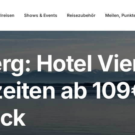
lreisen
Shows & Events
Reisezubehör
Meilen, Punkt
rg: Hotel Vie
eiten ab 109€
ück