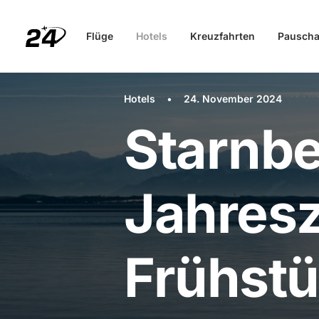
Flüge
Hotels
Kreuzfahrten
Pauscha
Hotels
•
24. November 2024
Starnbe
Jahresz
Frühst