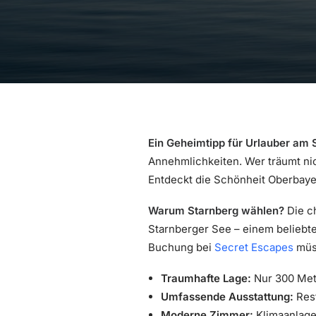
Ein Geheimtipp für Urlauber am 
Annehmlichkeiten. Wer träumt nic
Entdeckt die Schönheit Oberbaye
Warum Starnberg wählen?
Die ch
Starnberger See – einem beliebte
Buchung bei
Secret Escapes
müss
Traumhafte Lage:
Nur 300 Met
Umfassende Ausstattung:
Rest
Moderne Zimmer:
Klimaanlage