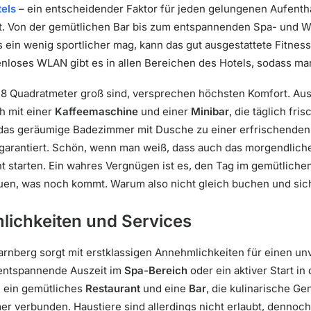
els
– ein entscheidender Faktor für jeden gelungenen Aufentha
rt. Von der gemütlichen Bar bis zum entspannenden Spa- und W
ein wenig sportlicher mag, kann das gut ausgestattete Fitnesss
nloses WLAN gibt es in allen Bereichen des Hotels, sodass man 
 Quadratmeter groß sind, versprechen höchsten Komfort. Ausge
h mit einer
Kaffeemaschine
und einer
Minibar
, die täglich fri
 das geräumige Badezimmer mit Dusche zu einer erfrischenden
 garantiert. Schön, wenn man weiß, dass auch das morgendliche 
nt starten. Ein wahres Vergnügen ist es, den Tag im gemütliche
uen, was noch kommt. Warum also nicht gleich buchen und sich
lichkeiten und Services
tarnberg sorgt mit erstklassigen Annehmlichkeiten für einen un
entspannende Auszeit im
Spa-Bereich
oder ein aktiver Start in
h ein gemütliches
Restaurant
und eine
Bar
, die kulinarische G
r verbunden. Haustiere sind allerdings nicht erlaubt, dennoch